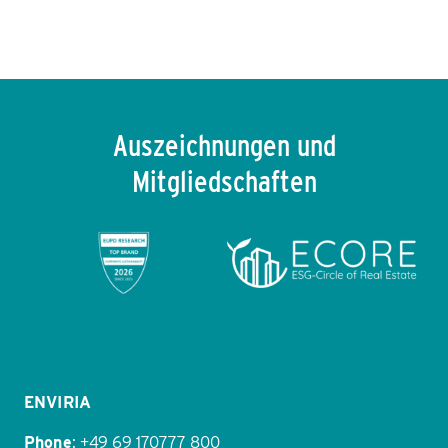
WÄRMEPUMPEN
Die Integration von Wärmepumpen und Solarenergie
steigert die Heiz-Effizienz und senkt Stromkosten.
Auszeichnungen und
Mitgliedschaften
Item
1
of
11
ENVIRIA
Phone
:
+49 69 170777 800