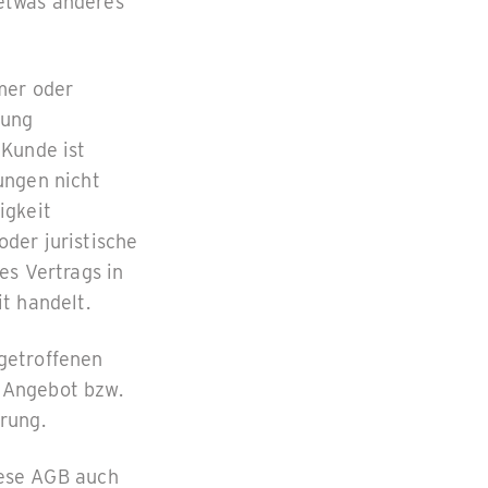
etwas anderes
mer oder
tung
 Kunde ist
ungen nicht
igkeit
der juristische
es Vertrags in
t handelt.
getroffenen
 Angebot bzw.
rung.
iese AGB auch