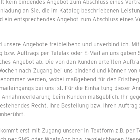
llt kein bindendes Angebot zum Abschluss eines Vertra
inladung an Sie, die im Katalog beschriebenen Leistu
d ein entsprechendes Angebot zum Abschluss eines Ve
d unsere Angebote freibleibend und unverbindlich. M
g bzw. Auftrags per Telefax oder E-Mail an uns geben 
ches Angebot ab. Die von den Kunden erteilten Aufträg
 Wochen nach Zugang bei uns bindend und können von 
ngenommen werden, wobei maßgebend für den Fristbeg
maileingangs bei uns ist. Für die Einhaltung dieser An
 Annahmeerklärung beim Kunden maßgeblich. Ihr geg
bestehendes Recht, Ihre Bestellung bzw. Ihren Auftrag 
unberührt.
 kommt erst mit Zugang unserer in Textform z.B. per T
doch per SMS oder WhatsApp bzw. vergleichbaren Mess