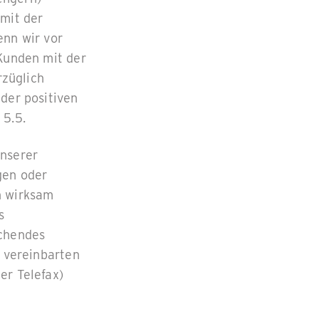
 mit der
enn wir vor
 Kunden mit der
züglich
der positiven
 5.5.
unserer
gen oder
n wirksam
s
ichendes
h vereinbarten
er Telefax)