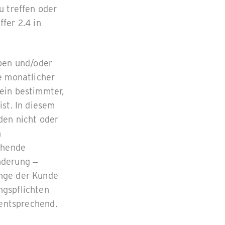
u treffen oder
fer 2.4 in
pen und/oder
e monatlicher
ein bestimmter,
st. In diesem
den nicht oder
n
chende
nderung –
ange der Kunde
ngspflichten
 entsprechend.