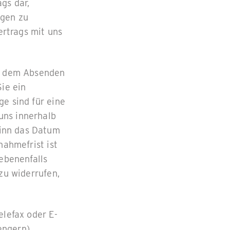
gs dar,
ngen zu
rtrags mit uns
it dem Absenden
Sie ein
e sind für eine
uns innerhalb
inn das Datum
nahmefrist ist
ebenenfalls
zu widerrufen,
elefax oder E-
engern)