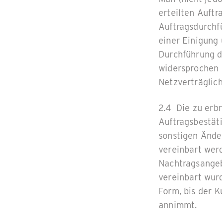
erteilten Auftr
Auftragsdurchfü
einer Einigung 
Durchführung d
widersprochen h
Netzverträglich
2.4 Die zu erb
Auftragsbestät
sonstigen Ände
vereinbart wer
Nachtragsangeb
vereinbart wurd
Form, bis der K
annimmt.