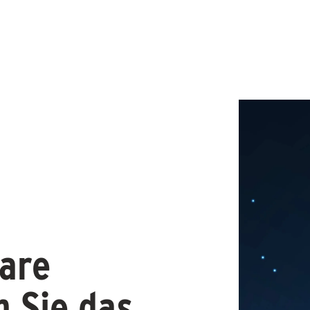
are
n Sie das