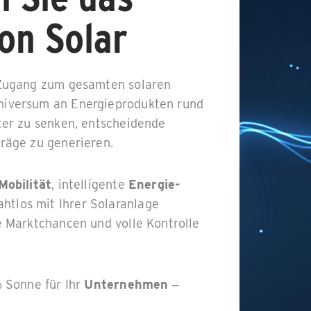
von Solar
 Zugang zum gesamten solaren
niversum an Energieprodukten rund
ter zu senken, entscheidende
räge zu generieren.
Mobilität
, intelligente
Energie-
htlos mit Ihrer Solaranlage
 Marktchancen und volle Kontrolle
 Sonne für Ihr
Unternehmen
–