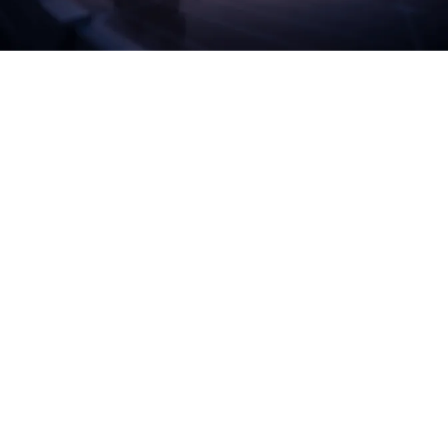
Bekannt aus
Item
1
of