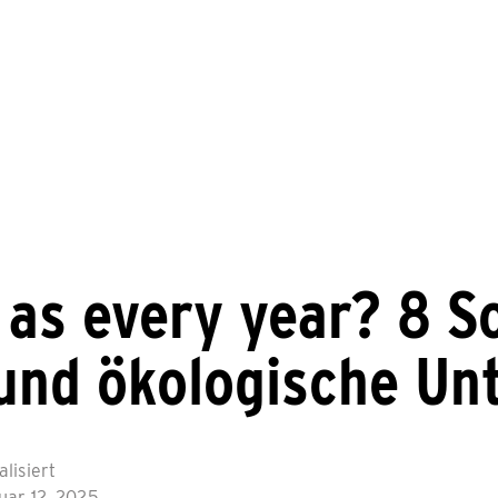
as every year? 8 So
 und ökologische U
alisiert
uar 12, 2025