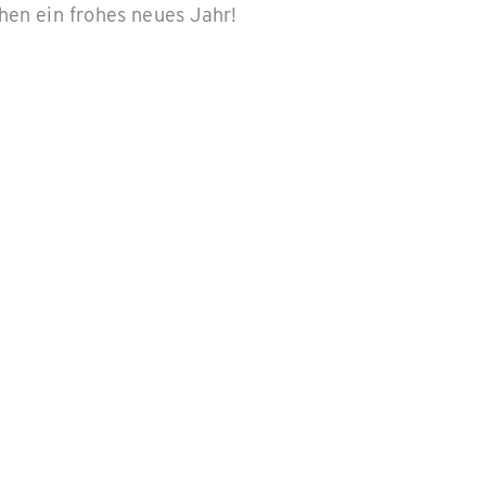
en ein frohes neues Jahr!
ogische Ziele
für das gute Gewissen: Die Klimaziele
ionen um 65 Prozent gegenüber 1990
n fordern dazu auf, die Umwelt