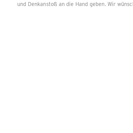
und Denkanstoß an die Hand geben. Wir wünsch
Denkanstöße für ökol
von Unternehmen
1. Nachhaltiger sein
Nachhaltigkeit ist schon lange nicht mehr nur 
bis 2030 sehen unter anderem vor, die Emiss
zu reduzieren (Umweltbundesamt). ESG-Auflage