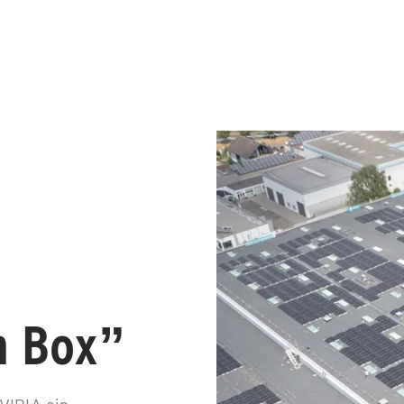
n Box”