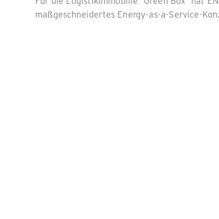
Für die Logistikimmobilie “Green Box” hat EN
maßgeschneidertes Energy-as-a-Service-Konze