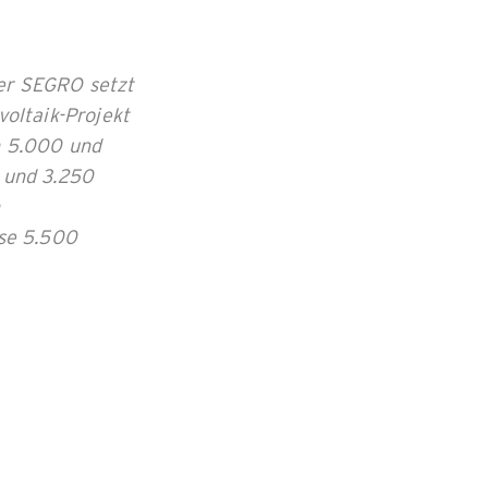
er SEGRO setzt
oltaik-Projekt
n 5.000 und
 und 3.250
n
se 5.500
iele