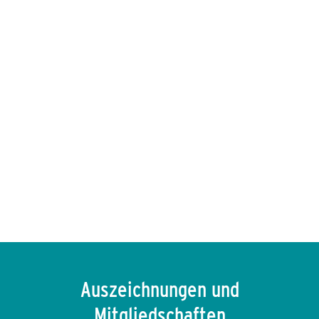
Pressekontakt: ENVIRIA
Alexandra Siokou
Chief Marketing Officer,
ENVIRIA
Phone: +49 173 5384 184
E-Mail:
presse@enviria.energy
Auszeichnungen und
Mitgliedschaften