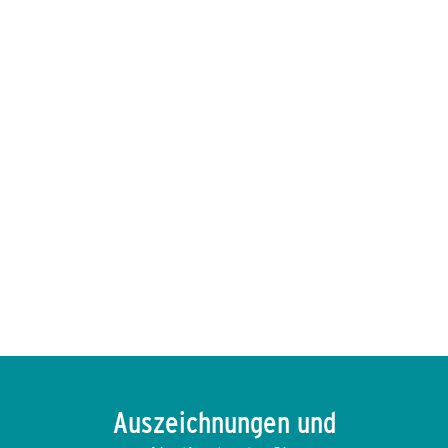
Pressekontakt: ENVIRIA
Alexandra Siokou
Chief Marketing Officer,
ENVIRIA
Phone: +49 173 5384 184
E-Mail:
presse@enviria.energy
Auszeichnungen und